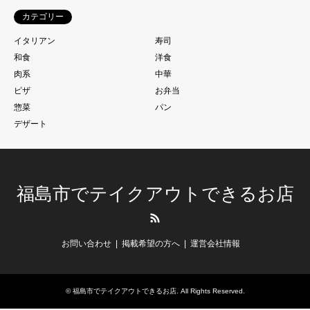
カテゴリー
イタリアン
寿司
和食
洋食
肉系
中華
ピザ
お弁当
惣菜
パン
デザート
福島市でテイクアウトできるお店
RSS
お問い合わせ
掲載希望の方へ
運営会社情報
©
福島市でテイクアウトできるお店
. All Rights Reserved.